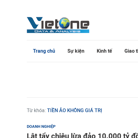
Trang chủ
Sự kiện
Kinh tế
Giao 
Từ khóa:
TIỀN ẢO KHÔNG GIÁ TRỊ
DOANH NGHIỆP
Lật tẩy chiêu lừa đảo 10.000 tỷ đ