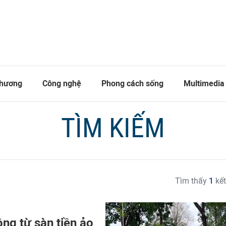
thương
Công nghệ
Phong cách sống
Multimedia
TÌM KIẾM
Tìm thấy
1
kết
ồng từ sàn tiền ảo