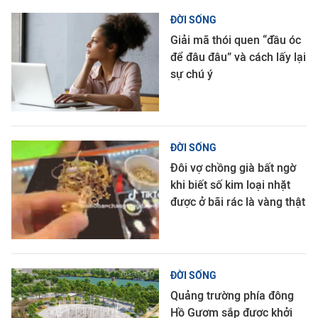
ĐỜI SỐNG
Giải mã thói quen “đầu óc
để đâu đâu” và cách lấy lại
sự chú ý
ĐỜI SỐNG
Đôi vợ chồng già bất ngờ
khi biết số kim loại nhặt
được ở bãi rác là vàng thật
ĐỜI SỐNG
Quảng trường phía đông
Hồ Gươm sắp được khởi