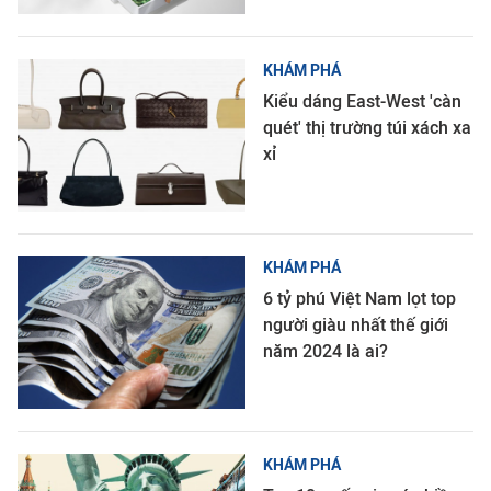
KHÁM PHÁ
Kiểu dáng East-West 'càn
quét' thị trường túi xách xa
xỉ
KHÁM PHÁ
6 tỷ phú Việt Nam lọt top
người giàu nhất thế giới
năm 2024 là ai?
KHÁM PHÁ