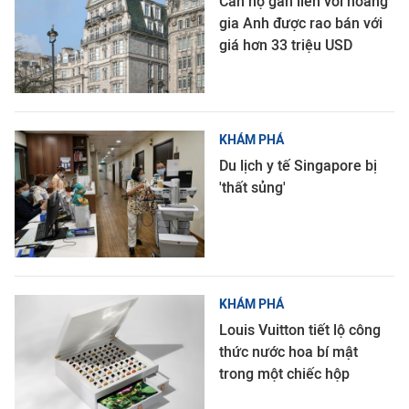
Căn hộ gắn liền với hoàng
gia Anh được rao bán với
giá hơn 33 triệu USD
KHÁM PHÁ
Du lịch y tế Singapore bị
'thất sủng'
KHÁM PHÁ
Louis Vuitton tiết lộ công
thức nước hoa bí mật
trong một chiếc hộp