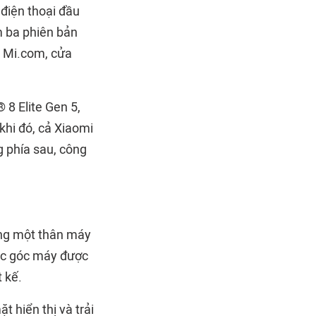
 điện thoại đầu
m ba phiên bản
n Mi.com, cửa
 8 Elite Gen 5,
hi đó, cả Xiaomi
g phía sau, công
ong một thân máy
ác góc máy được
 kế.
t hiển thị và trải