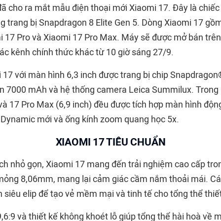
đã cho ra mắt mẫu điện thoại mới Xiaomi 17. Đây là chiếc
ờng trang bị Snapdragon 8 Elite Gen 5. Dòng Xiaomi 17 gồ
i 17 Pro và Xiaomi 17 Pro Max. Máy sẽ được mở bán trê
ác kênh chính thức khác từ 10 giờ sáng 27/9.
 17 với màn hình 6,3 inch được trang bị chip Snapdragon®
ớn 7000 mAh và hệ thống camera Leica Summilux. Trong k
 và 17 Pro Max (6,9 inch) đều được tích hợp màn hình độn
 Dynamic mới và ống kính zoom quang học 5x.
XIAOMI 17 TIÊU CHUẨN
 inch nhỏ gọn, Xiaomi 17 mang đến trải nghiệm cao cấp tr
 mỏng 8,06mm, mang lại cảm giác cầm nắm thoải mái. C
 siêu elip để tạo vẻ mềm mại và tinh tế cho tổng thể thiết
,6:9 và thiết kế không khoét lỗ giúp tổng thể hài hoà về mặ