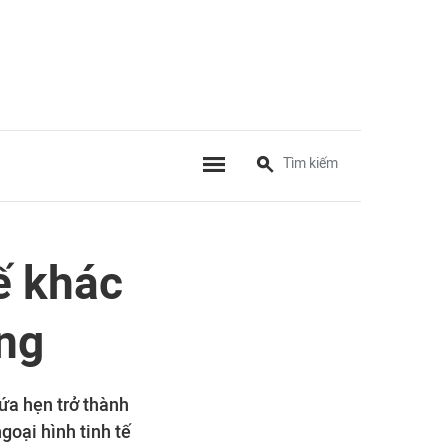
kế khác
ợng
hứa hẹn trở thành
goại hình tinh tế