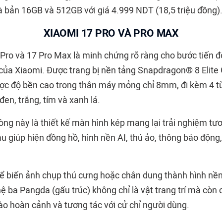
là bản 16GB và 512GB với giá 4.999 NDT (18,5 triệu đồng)
XIAOMI 17 PRO VÀ PRO MAX
Pro và 17 Pro Max là minh chứng rõ ràng cho bước tiến độ
của Xiaomi. Được trang bị nền tảng Snapdragon® 8 Elit
ược độ bền cao trong thân máy mỏng chỉ 8mm, đi kèm 4 
en, trắng, tím và xanh lá.
ng này là thiết kế màn hình kép mang lại trải nghiệm tư
u giúp hiện đồng hồ, hình nền AI, thú ảo, thông báo động,
ể biến ảnh chụp thú cưng hoặc chân dung thành hình nền
ệ ba Pangda (gấu trúc) không chỉ là vật trang trí mà còn 
o hoàn cảnh và tương tác với cử chỉ người dùng.