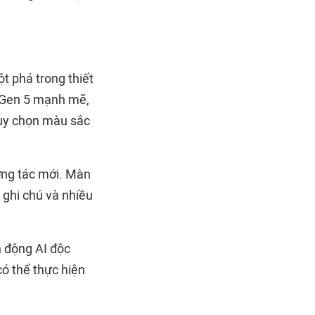
.
t phá trong thiết
e Gen 5 mạnh mẽ,
tùy chọn màu sắc
ơng tác mới. Màn
 ghi chú và nhiều
 động AI độc
có thể thực hiện