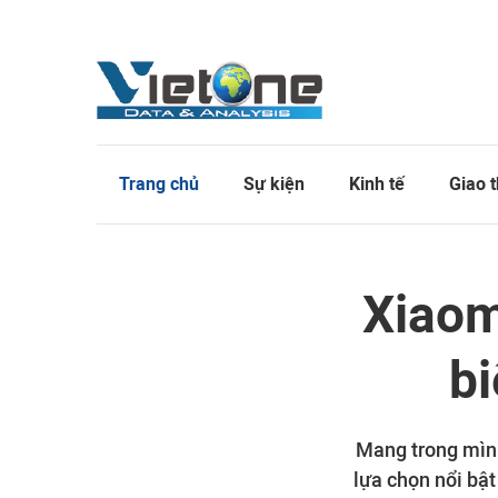
Trang chủ
Sự kiện
Kinh tế
Giao 
Xiaomi
bi
Mang trong mình 
lựa chọn nổi bật