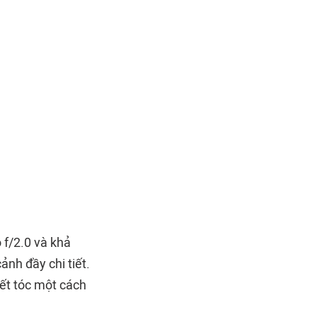
 f/2.0 và khả
nh đầy chi tiết.
iết tóc một cách