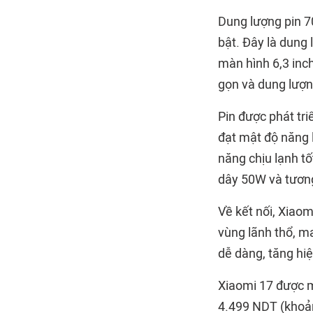
Dung lượng pin 7
bật. Đây là dung 
màn hình 6,3 inch
gọn và dung lượn
Pin được phát tr
đạt mật độ năng 
năng chịu lạnh t
dây 50W và tươn
Về kết nối, Xiao
vùng lãnh thổ, m
dễ dàng, tăng hiệ
Xiaomi 17 được m
4.499 NDT (khoản