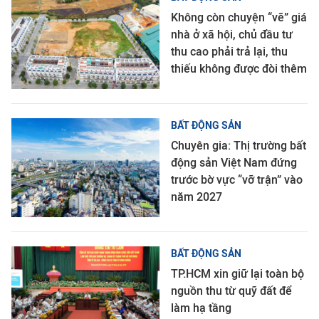
Không còn chuyện “vẽ” giá
nhà ở xã hội, chủ đầu tư
thu cao phải trả lại, thu
thiếu không được đòi thêm
BẤT ĐỘNG SẢN
Chuyên gia: Thị trường bất
động sản Việt Nam đứng
trước bờ vực “vỡ trận” vào
năm 2027
BẤT ĐỘNG SẢN
TP.HCM xin giữ lại toàn bộ
nguồn thu từ quỹ đất để
làm hạ tầng