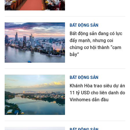
BẤT ĐỘNG SẢN
Bất động sản đang có lực
đẩy mạnh, nhưng coi
chừng cơ hội thành “cạm
bẫy”
BẤT ĐỘNG SẢN
Khánh Hòa trao siêu dự án
11 tỷ USD cho liên danh do
Vinhomes dẫn đầu
BẤT ĐỘNG SẢN