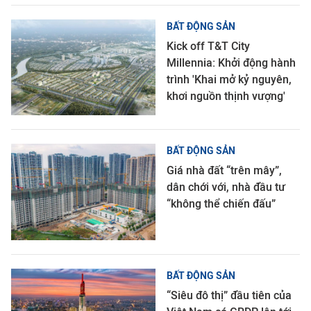
BẤT ĐỘNG SẢN
Kick off T&T City
Millennia: Khởi động hành
trình 'Khai mở kỷ nguyên,
khơi nguồn thịnh vượng'
BẤT ĐỘNG SẢN
Giá nhà đất “trên mây”,
dân chới với, nhà đầu tư
“không thể chiến đấu”
BẤT ĐỘNG SẢN
“Siêu đô thị” đầu tiên của