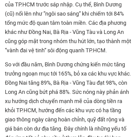
của TP.HCM trước sáp nhập. Cụ thể, Bình Dương
(cũ) nổi lên như “ngôi sao sáng” khi chiếm tới 84%
tổng mức độ quan tâm toàn miền. Các địa phương
khác như Đồng Nai, Bà Rịa - Vũng Tàu và Long An
cũng góp mặt trong nhóm thu hút lớn, tạo thành một
“vành đai vệ tinh” sôi động quanh TP.HCM.
So với đầu năm, Bình Dương chứng kiến mức tăng
trưởng ngoạn mục tới 165%, bỏ xa các khu vực khác.
Đồng Nai tăng 89%, Bà Rịa - Vũng Tàu đạt 98%, còn
Long An cũng bứt phá 88%. Sức nóng này phản ánh
xu hướng dịch chuyển mạnh mẽ của dòng tiền ra
khỏi TP.HCM, hướng đến các khu vực có hạ tầng
giao thông ngày càng hoàn chỉnh, quỹ đất rộng và
giá bán còn dư địa tăng. Đây chính là những yếu tố