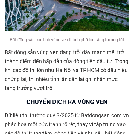
Bất động sản các tỉnh vùng ven thành phố lớn tăng trưởng tốt
Bất động sản vùng ven đang trỗi dậy mạnh mẽ, trở
thành điểm đến hấp dẫn của dòng tiền đầu tư. Trong
khi các đô thị lớn như Hà Nội và TP.HCM có dấu hiệu
chững lại, thì nhiều tỉnh lân cận lại ghi nhận mức
tăng trưởng vượt trội.
CHUYỂN DỊCH RA VÙNG VEN
Dữ liệu thị trường quý 3/2025 từ Batdongsan.com.vn
phác họa một bức tranh rõ rệt, thay vì tập trung vào
các đô thị trung tâm, dòng tiền và nhu cầu bất động