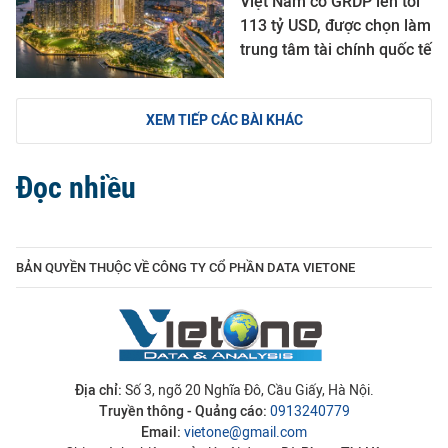
Việt Nam có GRDP lên tới
113 tỷ USD, được chọn làm
trung tâm tài chính quốc tế
XEM TIẾP CÁC BÀI KHÁC
Đọc nhiều
BẢN QUYỀN THUỘC VỀ CÔNG TY CỔ PHẦN DATA VIETONE
Địa chỉ:
Số 3, ngõ 20 Nghĩa Đô, Cầu Giấy, Hà Nội.
Truyền thông - Quảng cáo:
0913240779
Email:
vietone@gmail.com