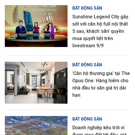
BẤT ĐỘNG SẢN
Sunshine Legend City gây
sốt với căn hộ full nội thất
5 sao, khách 'săn' quyền
mua quyết liệt trên
livestream 9/9
BẤT ĐỘNG SẢN
'Căn hộ thương gia' tại The
Opus One: Hàng hiếm cho
nhà đầu tư săn giá trị dài
hạn
BẤT ĐỘNG SẢN
Doanh nghiệp kêu trời vì
được giao đất tới đâu, giá