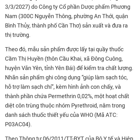
3/3/2027) do Công ty Cổ phần Dược phẩm Phương
Nam (300C Nguyễn Thông, phường An Thới, quận
Bình Thủy, thành phố Cần Thơ) sản xuất và đưa ra
thị trường.
Theo đó, mẫu sản phẩm được lấy tại quầy thuốc
Cầm Thị Huyền (thôn Cầu Khai, xã Đông Cuông,
huyện Văn Yên, tỉnh Yên Bái) để kiểm tra chất lượng.
Nhãn sản phẩm ghi công dụng “giúp làm sạch tóc,
hỗ trợ làm sạch chí”, kèm hình ảnh con chấy, và
thành phần chứa Permethrin 0,02%, một hoạt chất
diệt côn trùng thuộc nhóm Pyrethroid, nằm trong
danh sách thuốc thiết yếu của WHO (Mã ATC:
P03AC04).
Theo Thông tư 06/2011/TT-BYT của Bộ Y tế và Hiệp