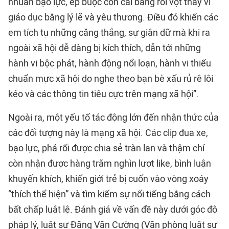
nhuần bạo lực, ép buộc con cái bằng roi vọt thay vì
giáo dục bằng lý lẽ và yêu thương. Điều đó khiến các
em tích tụ những căng thẳng, sự giận dữ mà khi ra
ngoài xã hội dễ dàng bị kích thích, dẫn tới những
hành vi bộc phát, hành động nổi loạn, hành vi thiếu
chuẩn mực xã hội do nghe theo bạn bè xấu rủ rê lôi
kéo và các thông tin tiêu cực trên mạng xã hội”.
Ngoài ra, một yếu tố tác động lớn đến nhận thức của
các đối tượng này là mạng xã hội. Các clip đua xe,
bạo lực, phá rối được chia sẻ tràn lan và thậm chí
còn nhận được hàng trăm nghìn lượt like, bình luận
khuyến khích, khiến giới trẻ bị cuốn vào vòng xoáy
“thích thể hiện” và tìm kiếm sự nổi tiếng bằng cách
bất chấp luật lệ. Đánh giá về vấn đề này dưới góc độ
pháp lý, luật sư Đặng Văn Cường (Văn phòng luật sư