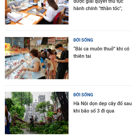
được giải quyết thủ tục
hành chính "tthần tốc";
ĐỜI SỐNG
“Bài ca muôn thuở” khi có
thiên tai
ĐỜI SỐNG
Hà Nội dọn dẹp cây đổ sau
khi bão số 3 đi qua