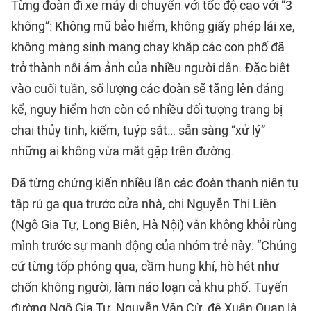
Từng đoàn đi xe máy di chuyển với tốc độ cao với “3
không”: Không mũ bảo hiểm, không giấy phép lái xe,
không màng sinh mạng chạy khắp các con phố đã
trở thành nỗi ám ảnh của nhiều người dân. Đặc biệt
vào cuối tuần, số lượng các đoàn sẽ tăng lên đáng
kể, nguy hiểm hơn còn có nhiều đối tượng trang bị
chai thủy tinh, kiếm, tuýp sắt… sẵn sàng “xử lý”
những ai không vừa mắt gặp trên đường.
Đã từng chứng kiến nhiều lần các đoàn thanh niên tụ
tập rú ga qua trước cửa nhà, chị Nguyễn Thị Liên
(Ngô Gia Tự, Long Biên, Hà Nội) vẫn không khỏi rùng
mình trước sự manh động của nhóm trẻ này: “Chúng
cứ từng tốp phóng qua, cầm hung khí, hò hét như
chốn không người, làm náo loạn cả khu phố. Tuyến
đường Ngô Gia Tự, Nguyễn Văn Cừ, đê Xuân Quan là