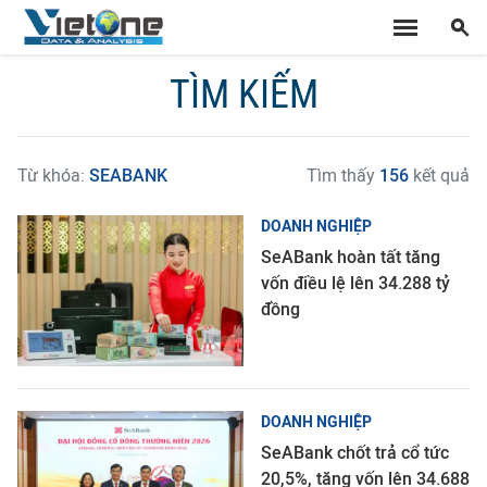
TÌM KIẾM
Từ khóa:
SEABANK
Tìm thấy
156
kết quả
DOANH NGHIỆP
SeABank hoàn tất tăng
vốn điều lệ lên 34.288 tỷ
đồng
DOANH NGHIỆP
SeABank chốt trả cổ tức
20,5%, tăng vốn lên 34.688