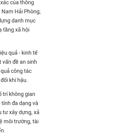
 xác của thông
ía Nam Hải Phòng;
y dựng danh mục
ạ tầng xã hội
u quả - kinh tế
t vấn đề an sinh
u quả công tác
đổi khí hậu.
 trí không gian
 tính đa dạng và
u tư xây dựng, xả
ệ môi trường, tài
ển.