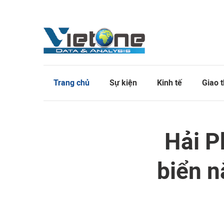
Trang chủ
Sự kiện
Kinh tế
Giao 
Hải P
biển 