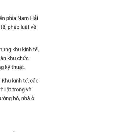
biển phía Nam Hải
tế, pháp luật về
hung khu kinh tế,
hân khu chức
ng kỹ thuật.
 Khu kinh tế; các
thuật trong và
đường bộ, nhà ở