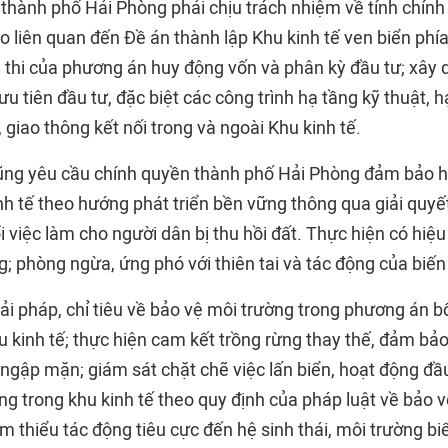
thành phố Hải Phòng phải chịu trách nhiệm về tính chính
cáo liên quan đến Đề án thành lập Khu kinh tế ven biển ph
 thi của phương án huy động vốn và phân kỳ đầu tư; xâ
ưu tiên đầu tư, đặc biệt các công trình hạ tầng kỹ thuật, h
, giao thông kết nối trong và ngoài Khu kinh tế.
ng yêu cầu chính quyền thành phố Hải Phòng đảm bảo hiệ
nh tế theo hướng phát triển bền vững thông qua giải quyế
i việc làm cho người dân bị thu hồi đất. Thực hiện có hiệ
; phòng ngừa, ứng phó với thiên tai và tác động của biến 
ải pháp, chỉ tiêu về bảo vệ môi trường trong phương án bố
u kinh tế; thực hiện cam kết trồng rừng thay thế, đảm bảo
 ngập mặn; giám sát chặt chẽ việc lấn biển, hoạt động đầ
ng trong khu kinh tế theo quy định của pháp luật về bảo v
 thiểu tác động tiêu cực đến hệ sinh thái, môi trường bi