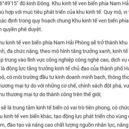
6°49'15" độ kinh Đông. Khu kinh tế ven biển phía Nam Hả
 hợp với mục tiêu phát triển của khu kinh tế. Quy mô, vị 
ác định trong quy hoạch chung Khu kinh tế ven biển ph
m quyền phê duyệt.
hu kinh tế ven biển phía Nam Hải Phòng sẽ trở thành khu 
nh, đa chức năng, theo mô hình tăng trưởng xanh, kinh tế
ập trung vào lĩnh vực công nghiệp công nghệ cao, dịch vụ
i; là động lực tăng trưởng kinh tế chủ đạo của thành phố H
ộ, có môi trường đầu tư kinh doanh minh bạch, thông thoá
hương mại tự do với những cơ chế, chính sách đột phá, vư
hu thương mại tự do thành công trên thế giới;
sẽ là trung tâm kinh tế biển có vai trò tiên phong, có ch
hu kinh tế ven biển khác, tạo động lực phát triển cho vùn
àm, đào tạo và nâng cao chất lượng nguồn nhân lực, nâng