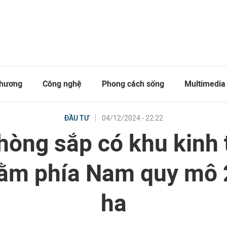
thương
Công nghệ
Phong cách sống
Multimedia
04/12/2024 - 22:22
ĐẦU TƯ
hòng sắp có khu kinh 
nằm phía Nam quy mô 
ha