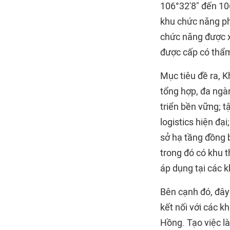
106°32'8" đến 10
khu chức năng phù
chức năng được x
được cấp có thẩ
Mục tiêu đề ra, K
tổng hợp, đa ngà
triển bền vững; t
logistics hiện đạ
sở hạ tầng đồng b
trong đó có khu t
áp dụng tại các k
Bên cạnh đó, đây 
kết nối với các k
Hồng. Tạo việc l