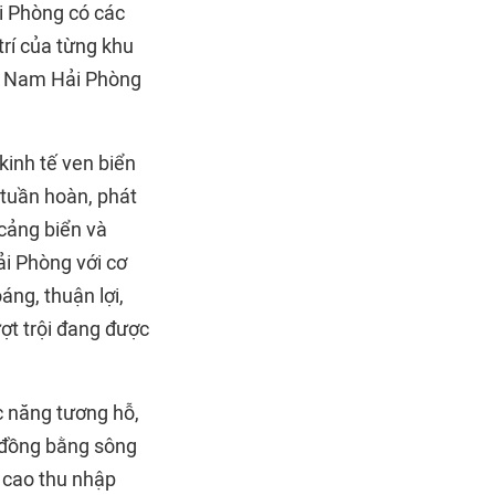
i Phòng có các
trí của từng khu
ía Nam Hải Phòng
kinh tế ven biển
 tuần hoàn, phát
 cảng biển và
ải Phòng với cơ
ng, thuận lợi,
ợt trội đang được
ức năng tương hỗ,
g đồng bằng sông
 cao thu nhập