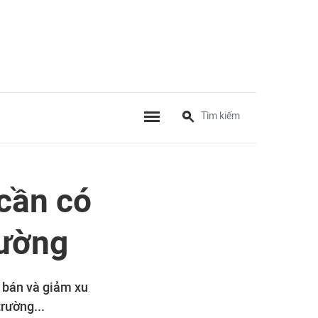
 cần có
rường
 bán và giảm xu
rường...