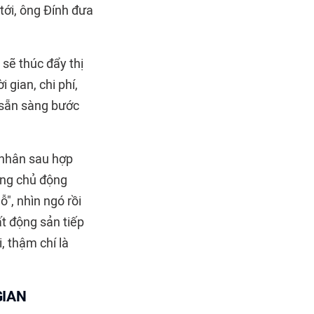
 tới, ông Đính đưa
 sẽ thúc đẩy thị
 gian, chi phí,
 sẵn sàng bước
á nhân sau hợp
ông chủ động
", nhìn ngó rồi
t động sản tiếp
i, thậm chí là
GIAN