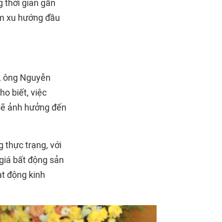
 thời gian gần
ảm xu hướng đầu
", ông Nguyễn
o biết, việc
 sẽ ảnh hưởng đến
 thực trạng, với
giá bất động sản
ạt động kinh