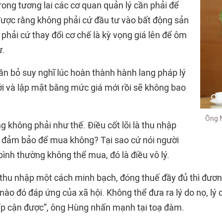
 Trong tương lai các cơ quan quản lý cần phải để
được rằng không phải cứ đầu tư vào bất động sản
g phải cứ thay đổi cơ chế là kỳ vọng giá lên để ôm
ư.
ần bỏ suy nghĩ lúc hoàn thành hành lang pháp lý
i và lập mặt bằng mức giá mới rồi sẽ không bao
Ông N
ng không phải như thế. Điều cốt lõi là thu nhập
 đảm bảo để mua không? Tại sao cứ nói người
bình thường không thể mua, đó là điều vô lý.
 thu nhập một cách minh bạch, đóng thuế đầy đủ thì đươ
o đó đáp ứng của xã hội. Không thể đưa ra lý do nọ, lý d
ếp cận được”, ông Hùng nhấn mạnh tại toạ đàm.