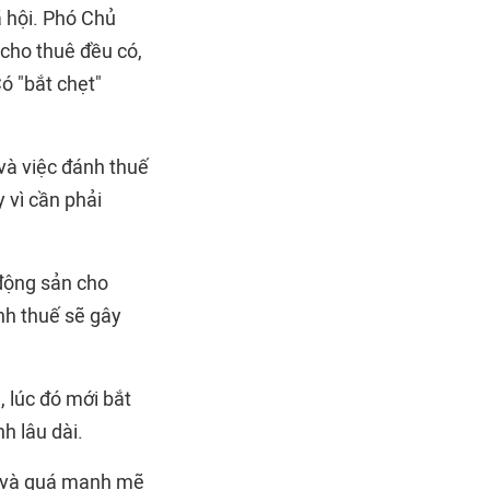
ã hội. Phó Chủ
 cho thuê đều có,
ó "bắt chẹt"
và việc đánh thuế
 vì cần phải
 động sản cho
nh thuế sẽ gây
, lúc đó mới bắt
h lâu dài.
t và quá mạnh mẽ