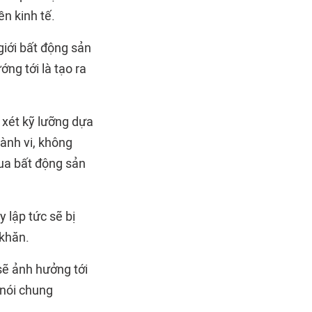
n kinh tế.
giới bất động sản
ng tới là tạo ra
 xét kỹ lưỡng dựa
hành vi, không
mua bất động sản
 lập tức sẽ bị
 khăn.
sẽ ảnh hưởng tới
 nói chung