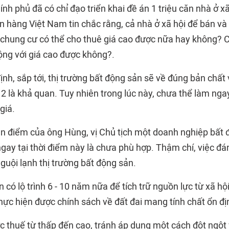
ính phủ đã có chỉ đạo triển khai đề án 1 triệu căn nhà ở x
n hàng Việt Nam tin chắc rằng, cả nhà ở xã hội để bán và
 chung cư có thể cho thuê giá cao được nữa hay không? C
ộng với giá cao được không?.
h, sắp tới, thị trường bất động sản sẽ về đúng bản chất 
2 là khả quan. Tuy nhiên trong lúc này, chưa thể làm ngay
giá.
an điểm của ông Hùng, vị Chủ tịch một doanh nghiệp bất
gay tại thời điểm này là chưa phù hợp. Thậm chí, việc đá
guội lạnh thị trường bất động sản.
n có lộ trình 6 - 10 năm nữa để tích trữ nguồn lực từ xã hội
thực hiện được chính sách về đất đai mang tính chất ổn địn
 thuế từ thấp đến cao, tránh áp dụng một cách đột ngộ