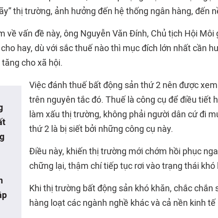
ãy” thị trường, ảnh hưởng đến hệ thống ngân hàng, đến nề
m về vấn đề này, ông Nguyễn Văn Đính, Chủ tịch Hội Môi 
ho hay, dù với sắc thuế nào thì mục đích lớn nhất cần hướ
ia tăng cho xã hội.
Việc đánh thuế bất động sản thứ 2 nên được xem
trên nguyên tắc đó. Thuế là công cụ để điều tiết 
g
làm xấu thị trường, không phải người dân cứ đi 
ất
thứ 2 là bị siết bởi những công cụ này.
ng
Điều này, khiến thị trường mới chớm hồi phục ngay
chững lại, thậm chí tiếp tục rơi vào trạng thái khó
n
Khi thị trường bất động sản khó khăn, chắc chắn 
ập
hàng loạt các ngành nghề khác và cả nền kinh tế