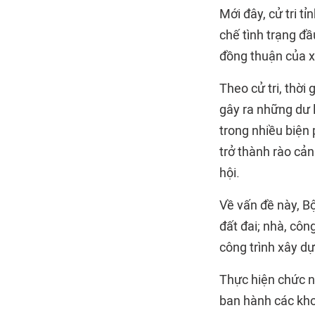
Mới đây, cử tri t
chế tình trạng đầ
đồng thuận của x
Theo cử tri, thời
gây ra những dư l
trong nhiều biện
trở thành rào cản
hội.
Về vấn đề này, B
đất đai; nhà, công
công trình xây dự
Thực hiện chức n
ban hành các khoả