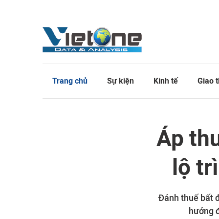
Trang chủ
Sự kiện
Kinh tế
Giao 
Áp thu
lộ t
Đánh thuế bất 
hướng đ