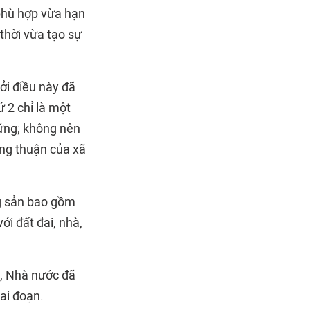
 phù hợp vừa hạn
 thời vừa tạo sự
bởi điều này đã
ứ 2 chỉ là một
vững; không nên
ồng thuận của xã
ng sản bao gồm
với đất đai, nhà,
n, Nhà nước đã
ai đoạn.