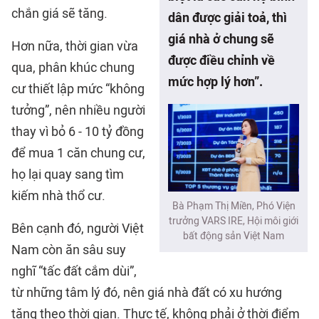
chắn giá sẽ tăng.
dân được giải toả, thì
giá nhà ở chung sẽ
Hơn nữa, thời gian vừa
được điều chỉnh về
qua, phân khúc chung
mức hợp lý hơn”.
cư thiết lập mức “không
tưởng”, nên nhiều người
thay vì bỏ 6 - 10 tỷ đồng
để mua 1 căn chung cư,
họ lại quay sang tìm
kiếm nhà thổ cư.
Bà Phạm Thị Miền, Phó Viện
trưởng VARS IRE, Hội môi giới
Bên cạnh đó, người Việt
bất động sản Việt Nam
Nam còn ăn sâu suy
nghĩ “tấc đất cắm dùi”,
từ những tâm lý đó, nên giá nhà đất có xu hướng
tăng theo thời gian. Thực tế, không phải ở thời điểm