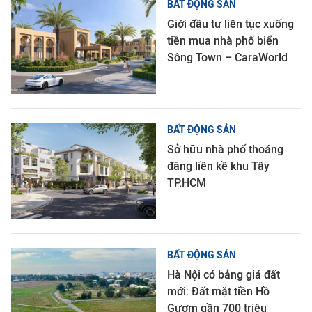
BẤT ĐỘNG SẢN
Giới đầu tư liên tục xuống
tiền mua nhà phố biển
Sông Town – CaraWorld
BẤT ĐỘNG SẢN
Sở hữu nhà phố thoáng
đãng liền kề khu Tây
TP.HCM
BẤT ĐỘNG SẢN
Hà Nội có bảng giá đất
mới: Đất mặt tiền Hồ
Gươm gần 700 triệu