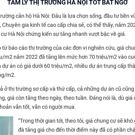
TÂM LÝ THỊ TRƯỜNG HÀ NỘI TỐT BẤT NGỜ
 trường căn hộ Hà Nội: Đâu là lựa chọn sống, đầu tư bền 
, Chuyên gia kinh tế cao cấp chia sẻ, có thể thấy, năm 2
cư Hà Nội chứng kiến sự tăng nhanh vượt bậc về giá.
 từ báo cáo thị trường của các đơn vị nghiên cứu, giá ch
iệu/m2 năm 2022 đã tăng lên mức hơn 70 triệu/m2 vào cuố
 dự án có giá dưới 60 triệu/m2, nhiều dự án trung cấp th
ồng/m2.
ả ở thị trường sơ cấp và thứ cấp, cả những dự án cũ cũng
g, giá còn tăng theo ngày, theo tuần. Đáng nói là, dù gi
khoản vẫn tốt, vẫn có người mua.
“Trong thời gian tới, theo tôi, giá chung cư sẽ khó
đà tăng giá cho đến thời điểm này đã có phần chậ