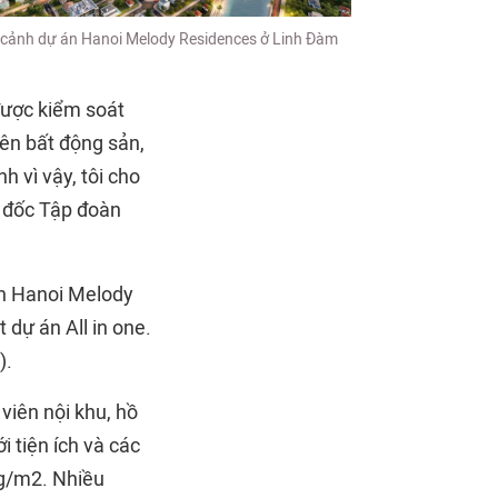
 cảnh dự án Hanoi Melody Residences ở Linh Đàm
được kiểm soát
lên bất động sản,
h vì vậy, tôi cho
m đốc Tập đoàn
n Hanoi Melody
dự án All in one.
).
viên nội khu, hồ
 tiện ích và các
ng/m2. Nhiều