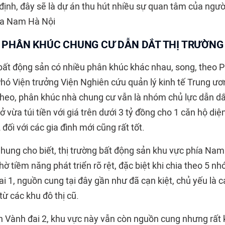
định, đây sẽ là dự án thu hút nhiều sự quan tâm của ngư
hía Nam Hà Nội
PHÂN KHÚC CHUNG CƯ DẪN DẮT THỊ TRƯỜNG
 bất động sản có nhiều phân khúc khác nhau, song, theo 
ó Viện trưởng Viện Nghiên cứu quản lý kinh tế Trung ươ
theo, phân khúc nhà chung cư vẫn là nhóm chủ lực dẫn dắt
ở vừa túi tiền với giá trên dưới 3 tỷ đồng cho 1 căn hộ di
đối với các gia đình mới cũng rất tốt.
Chung cho biết, thị trường bất động sản khu vực phía Na
 tiềm năng phát triển rõ rệt, đặc biệt khi chia theo 5 n
i 1, nguồn cung tại đây gần như đã cạn kiệt, chủ yếu là c
từ các khu đô thị cũ.
n Vành đai 2, khu vực này vẫn còn nguồn cung nhưng rất 