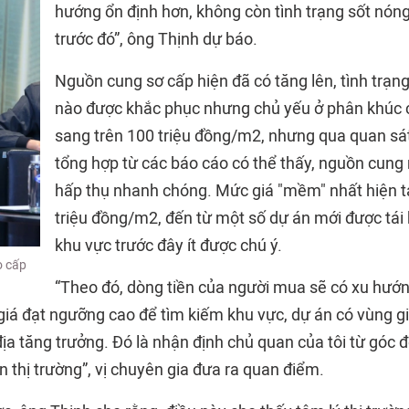
hướng ổn định hơn, không còn tình trạng sốt nón
trước đó”, ông Thịnh dự báo.
Nguồn cung sơ cấp hiện đã có tăng lên, tình trạ
nào được khắc phục nhưng chủ yếu ở phân khúc 
sang trên 100 triệu đồng/m2, nhưng qua quan sát
tổng hợp từ các báo cáo có thể thấy, nguồn cung
hấp thụ nhanh chóng. Mức giá "mềm" nhất hiện t
triệu đồng/m2, đến từ một số dự án mới được tái 
khu vực trước đây ít được chú ý.
o cấp
“Theo đó, dòng tiền của người mua sẽ có xu hướn
giá đạt ngưỡng cao để tìm kiếm khu vực, dự án có vùng g
ịa tăng trưởng. Đó là nhận định chủ quan của tôi từ góc đ
n thị trường”, vị chuyên gia đưa ra quan điểm.