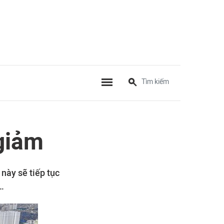
giảm
này sẽ tiếp tục
…