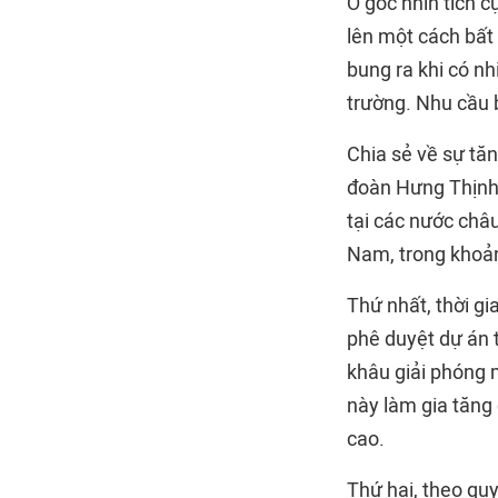
Ở góc nhìn tích c
lên một cách bất
bung ra khi có nh
trường. Nhu cầu 
Chia sẻ về sự tă
đoàn Hưng Thịnh ch
tại các nước châu
Nam, trong khoản
Thứ nhất, thời gi
phê duyệt dự án 
khâu giải phóng 
này làm gia tăng 
cao.
Thứ hai, theo quy