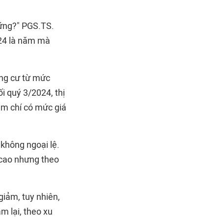
vững?" PGS.TS.
024 là năm mà
ung cư từ mức
i quý 3/2024, thị
ậm chí có mức giá
 không ngoại lệ.
á cao nhưng theo
 giảm, tuy nhiên,
m lại, theo xu