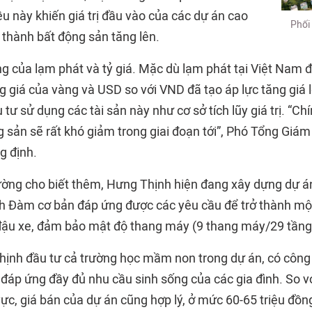
iều này khiến giá trị đầu vào của các dự án cao
Phối
 thành bất động sản tăng lên.
g của lạm phát và tỷ giá. Mặc dù lạm phát tại Việt Nam 
g giá của vàng và USD so với VND đã tạo áp lực tăng giá 
tư sử dụng các tài sản này như cơ sở tích lũy giá trị. “Chín
g sản sẽ rất khó giảm trong giai đoạn tới”, Phó Tổng Giá
g định.
ờng cho biết thêm, Hưng Thịnh hiện đang xây dựng dự á
h Đàm cơ bản đáp ứng được các yêu cầu để trở thành một 
ậu xe, đảm bảo mật độ thang máy (9 thang máy/29 tầng
ịnh đầu tư cả trường học mầm non trong dự án, có công 
áp ứng đầy đủ nhu cầu sinh sống của các gia đình. So với
vực, giá bán của dự án cũng hợp lý, ở mức 60-65 triệu đồ