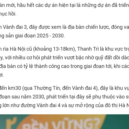
án mới, hầu hết các dự án hiện tại là những dự án đã triể
hục hồi.
 Vành đai 3, đây được xem là địa bàn chiến lược, đóng vai
ng sản giai đoạn 2025 - 2030.
n rìa Hà Nội cũ (khoảng 13-18km), Thanh Trì là khu vực t
 với nhiều cơ hội phát triển vượt bậc nhờ quỹ đất dồi dào
địa bàn có tỷ lệ thành công cao trong giai đoạn tới, khi c
i.
 đến km30 (qua Thường Tín, đến Vành đai 4), đây là khu v
 đoạn sau năm 2030, phát triển tại đây sẽ phụ thuộc vào 
g lớn như đường Vành đai 4 và sự mở rộng của đô thị Hà 