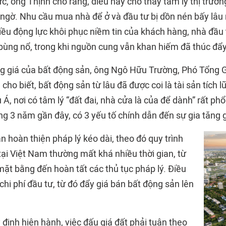
ực, ông Thịnh cho rằng, điều này cho thấy tâm lý thị trườ
 ngờ. Nhu cầu mua nhà để ở và đầu tư bị dồn nén bấy lâu
iều động lực khôi phục niềm tin của khách hàng, nhà đầu t
bùng nổ, trong khi nguồn cung vẫn khan hiếm đã thúc đẩy
ng giá của bất động sản, ông Ngô Hữu Trường, Phó Tổng 
o biết, bất động sản từ lâu đã được coi là tài sản tích lũy
 Á, nơi có tâm lý “đất đai, nhà cửa là của để dành” rất phổ 
g 3 năm gần đây, có 3 yếu tố chính dẫn đến sự gia tăng g
an hoàn thiện pháp lý kéo dài, theo đó quy trình
tại Việt Nam thường mất khá nhiều thời gian, từ
mặt bằng đến hoàn tất các thủ tục pháp lý. Điều
chi phí đầu tư, từ đó đẩy giá bán bất động sản lên
 định hiện hành, việc đấu giá đất phải tuân theo