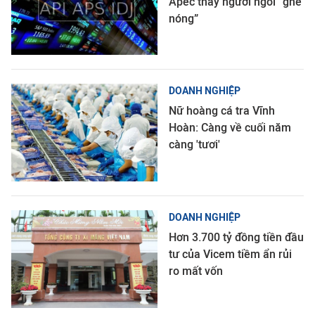
Apec thay người ngồi “ghế
nóng”
DOANH NGHIỆP
Nữ hoàng cá tra Vĩnh
Hoàn: Càng về cuối năm
càng 'tươi'
DOANH NGHIỆP
Hơn 3.700 tỷ đồng tiền đầu
tư của Vicem tiềm ẩn rủi
ro mất vốn