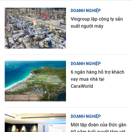
DOANH NGHIỆP
Vingroup lập công ty sản
xuất người máy
DOANH NGHIỆP
6 ngân hàng hỗ trợ khách
vay mua nhà tại
CaraWorld
DOANH NGHIỆP
Một tập đoàn của Đức gần
60 năm tuổi quyết tâm rót