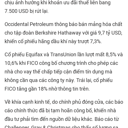
chịu ảnh hưởng khi khoản ưu đãi thuế liên bang
7.500 USD bị rút lại.
Occidental Petroleum thông báo bán mảng hóa chất
cho tập đoàn Berkshire Hathaway với giá 9,7 tỷ USD,
khiến cổ phiếu hãng dầu khí này trượt 7,3%.
Cổ phiếu Equifax và TransUnion lần lượt mất 8,5% và
10,6% khi FICO công bố chương trình cho phép các
nhà cho vay thế chấp tiếp cận điểm tín dụng mà
không cần qua các công ty này. Trái lại, cổ phiếu
FICO tăng gần 18% nhờ thông tin trên.
Về khía cạnh kinh tế, do chính phủ đóng cửa, các báo
cáo chính thức đã bị tạm hoãn công bố, khiến nhà
đầu tư phải tìm đến nguồn dữ liệu khác. Báo cáo từ
Challenger, Gray & Christmas cho thấy số lượng sa