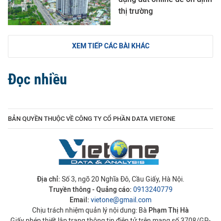
thị trường
XEM TIẾP CÁC BÀI KHÁC
Đọc nhiều
BẢN QUYỀN THUỘC VỀ CÔNG TY CỔ PHẦN DATA VIETONE
Địa chỉ:
Số 3, ngõ 20 Nghĩa Đô, Cầu Giấy, Hà Nội.
Truyền thông - Quảng cáo:
0913240779
Email:
vietone@gmail.com
Chịu trách nhiệm quản lý nội dung: Bà
Phạm Thị Hà
Giấy phép thiết lập trang thông tin điện tử trên mạng số 3708/GP-