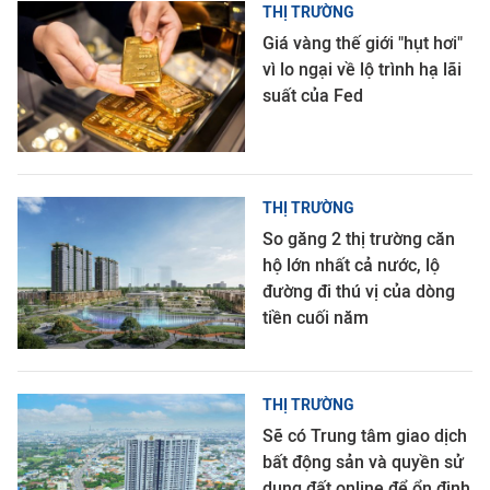
THỊ TRƯỜNG
Giá vàng thế giới "hụt hơi"
vì lo ngại về lộ trình hạ lãi
suất của Fed
THỊ TRƯỜNG
So găng 2 thị trường căn
hộ lớn nhất cả nước, lộ
đường đi thú vị của dòng
tiền cuối năm
THỊ TRƯỜNG
Sẽ có Trung tâm giao dịch
bất động sản và quyền sử
dụng đất online để ổn định