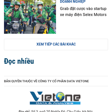
DOANH NGHIỆP
Grab đặt cược vào startup
xe máy điện Selex Motors
XEM TIẾP CÁC BÀI KHÁC
Đọc nhiều
BẢN QUYỀN THUỘC VỀ CÔNG TY CỔ PHẦN DATA VIETONE
Địa chỉ:
Số 3, ngõ 20 Nghĩa Đô, Cầu Giấy, Hà Nội.