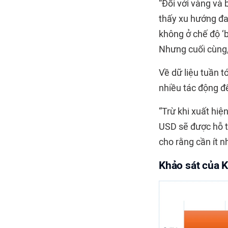
“Đối với vàng và 
thấy xu hướng đa
không ở chế độ ‘b
Nhưng cuối cùng,
Về dữ liệu tuần t
nhiều tác động đ
“Trừ khi xuất hiệ
USD sẽ được hỗ t
cho rằng cần ít 
Khảo sát của 