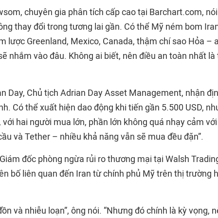
wsom, chuyên gia phân tích cấp cao tại Barchart.com, nói
hông thay đổi trong tương lai gần. Có thể Mỹ ném bom Ira
m lược Greenland, Mexico, Canada, thậm chí sao Hỏa – a
sẽ nhắm vào đâu. Không ai biết, nên điều an toàn nhất là
ian Day, Chủ tịch Adrian Day Asset Management, nhận địn
nh. Có thể xuất hiện dao động khi tiến gần 5.500 USD, nh
ên, với hai người mua lớn, phần lớn không quá nhạy cảm vớ
cầu và Tether – nhiều khả năng vẫn sẽ mua đều đặn”.
Giám đốc phòng ngừa rủi ro thương mại tại Walsh Trading
ên bố liên quan đến Iran từ chính phủ Mỹ trên thị trường
 đồn và nhiễu loạn”, ông nói. “Nhưng đó chính là kỳ vọng,