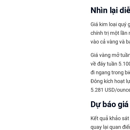
Nhìn lại di
Giá kim loại quý 
chính trị một lần
vào cả vàng và b
Giá vàng
mở tuần 
về đáy tuần 5.100
đi ngang trong b
Đông kích hoạt l
5.281 USD/ounce
Dự báo giá
Kết quả khảo sát
quay lại quan điể