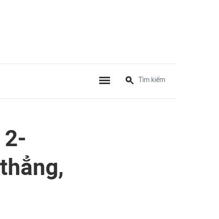
 2-
thẳng,