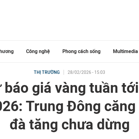
thương
Công nghệ
Phong cách sống
Multimedia
28/02/2026 - 15:03
THỊ TRƯỜNG
 báo giá vàng tuần tới
026: Trung Đông căng 
đà tăng chưa dừng