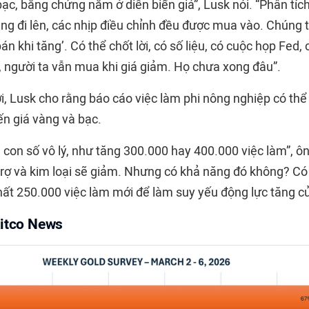
bạc, bằng chứng nằm ở diễn biến giá”, Lusk nói. “Phân tíc
ng đi lên, các nhịp điều chỉnh đều được mua vào. Chúng 
án khi tăng’. Có thể chốt lời, có số liệu, có cuộc họp Fed,
 người ta vẫn mua khi giá giảm. Họ chưa xong đâu”.
ới, Lusk cho rằng báo cáo việc làm phi nông nghiệp có thể
ến giá vàng và bạc.
n con số vô lý, như tăng 300.000 hay 400.000 việc làm”, ôn
rợ và kim loại sẽ giảm. Nhưng có khả năng đó không? Có 
nhất 250.000 việc làm mới để làm suy yếu động lực tăng c
Kitco News