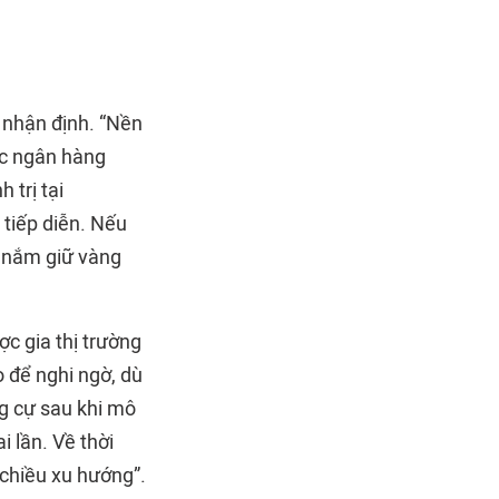
 nhận định. “Nền
ác ngân hàng
 trị tại
tiếp diễn. Nếu
n nắm giữ vàng
c gia thị trường
o để nghi ngờ, dù
ng cự sau khi mô
 lần. Về thời
 chiều xu hướng”.