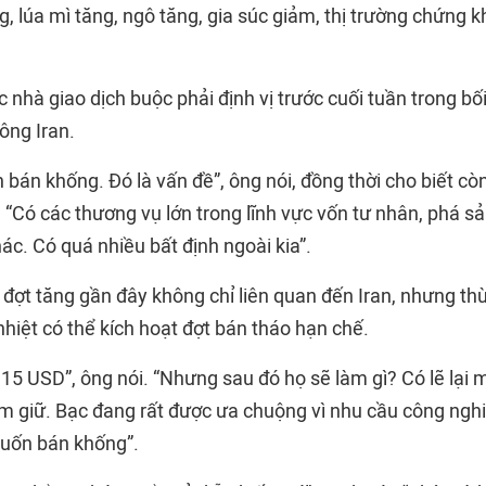
ng, lúa mì tăng, ngô tăng, gia súc giảm, thị trường chứng
 nhà giao dịch buộc phải định vị trước cuối tuần trong bố
ông Iran.
án khống. Đó là vấn đề”, ông nói, đồng thời cho biết còn
“Có các thương vụ lớn trong lĩnh vực vốn tư nhân, phá sản
hác. Có quá nhiều bất định ngoài kia”.
 đợt tăng gần đây không chỉ liên quan đến Iran, nhưng t
hiệt có thể kích hoạt đợt bán tháo hạn chế.
15 USD”, ông nói. “Nhưng sau đó họ sẽ làm gì? Có lẽ lại 
ắm giữ. Bạc đang rất được ưa chuộng vì nhu cầu công nghi
muốn bán khống”.