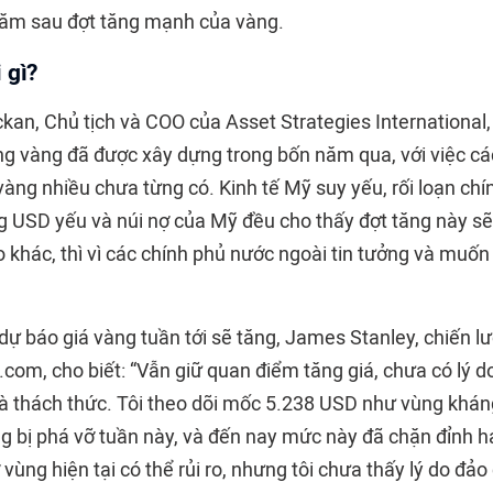
năm sau đợt tăng mạnh của vàng.
 gì?
kan, Chủ tịch và COO của Asset Strategies International,
ờng vàng đã được xây dựng trong bốn năm qua, với việc c
ng nhiều chưa từng có. Kinh tế Mỹ suy yếu, rối loạn chính
 USD yếu và núi nợ của Mỹ đều cho thấy đợt tăng này sẽ 
o khác, thì vì các chính phủ nước ngoài tin tưởng và muố
 báo giá vàng tuần tới sẽ tăng, James Stanley, chiến lượ
.com, cho biết: “Vẫn giữ quan điểm tăng giá, chưa có lý d
 là thách thức. Tôi theo dõi mốc 5.238 USD như vùng khá
g bị phá vỡ tuần này, và đến nay mức này đã chặn đỉnh hai
vùng hiện tại có thể rủi ro, nhưng tôi chưa thấy lý do đảo