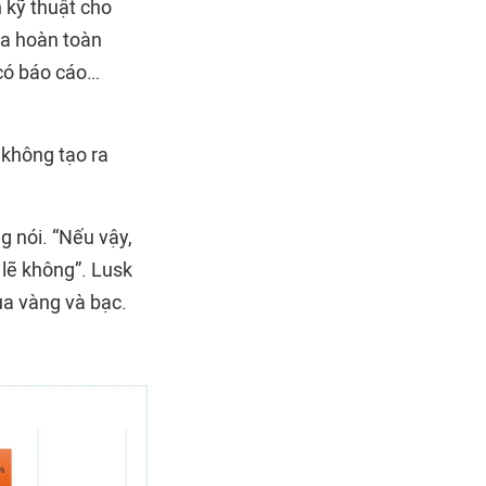
h kỹ thuật cho
ta hoàn toàn
 có báo cáo…
 không tạo ra
g nói. “Nếu vậy,
lẽ không”. Lusk
ủa vàng và bạc.