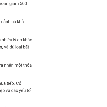
 khoán giảm 500
i cảnh có khả
 nhiều lý do khác
, và đủ loại bất
hừa nhận một thỏa
mua tiếp. Có
ệp và các yếu tố