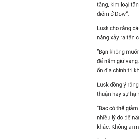
tăng, kim loại tă
điểm ở Dow”.
Lusk cho rằng các
năng xảy ra tấn c
“Bạn không muốn b
để nắm giữ vàng. 
ổn địa chính trị k
Lusk đồng ý rằng
thuận hay sự hạ n
“Bạc có thể giảm 
nhiều lý do để n
khác. Không ai 