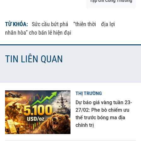
Tạp chí Công Thương
TỪ KHÓA:
Sức cầu bứt phá
“thiên thời
địa lợi
nhân hòa” cho bán lẻ hiện đại
TIN LIÊN QUAN
THỊ TRƯỜNG
Dự báo giá vàng tuần 23-
27/02: Phe bò chiếm ưu
thế trước bóng ma địa
chính trị