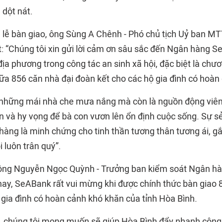
 dột nát.
ổi lễ bàn giao, ông Sùng A Chênh - Phó chủ tịch Uỷ ban M
t: “Chúng tôi xin gửi lời cảm ơn sâu sắc đến Ngân hàng S
a phương trong công tác an sinh xã hội, đặc biệt là chươn
ữa 856 căn nhà đại đoàn kết cho các hộ gia đình có hoàn
 những mái nhà che mưa nắng mà còn là nguồn động viên t
n và hy vọng để bà con vươn lên ổn định cuộc sống. Sự sẻ
àng là minh chứng cho tinh thần tương thân tương ái, gắ
 luôn trân quý”.
, ông Nguyễn Ngọc Quỳnh - Trưởng ban kiểm soát Ngân 
nay, SeABank rất vui mừng khi được chính thức bàn giao 
 gia đình có hoàn cảnh khó khăn của tỉnh Hòa Bình.
, chúng tôi mong muốn sẽ giúp Hòa Bình đẩy nhanh công