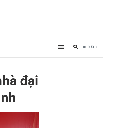
hà đại
ình