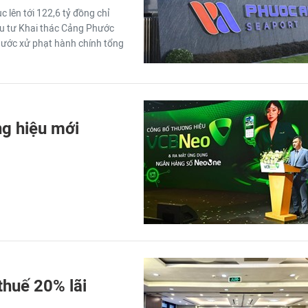
 lên tới 122,6 tỷ đồng chỉ
Đầu tư Khai thác Cảng Phước
nước xử phạt hành chính tổng
g hiệu mới
thuế 20% lãi