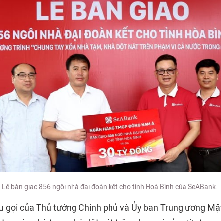
Lễ bàn giao 856 ngôi nhà đại đoàn kết cho tỉnh Hoà Bình của SeABank.
u gọi của Thủ tướng Chính phủ và Ủy ban Trung ương Mặt