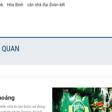
nk
Hòa Bình
căn nhà đại đoàn kết
N QUAN
khoáng
stlé, vừa bị cáo buộc sử dụng