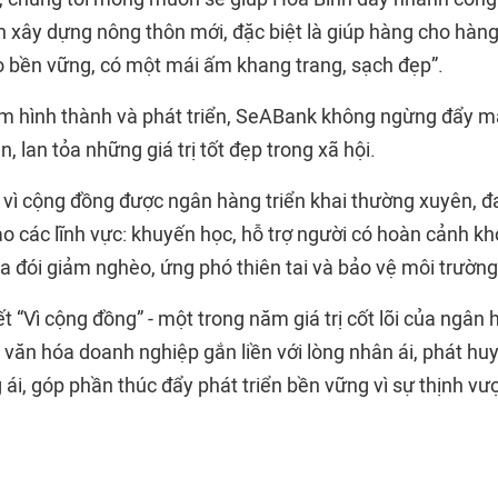
nh xây dựng nông thôn mới, đặc biệt là giúp hàng cho hàn
 bền vững, có một mái ấm khang trang, sạch đẹp”.
m hình thành và phát triển, SeABank không ngừng đẩy m
, lan tỏa những giá trị tốt đẹp trong xã hội.
 vì cộng đồng được ngân hàng triển khai thường xuyên, đa
ào các lĩnh vực: khuyến học, hỗ trợ người có hoàn cảnh k
a đói giảm nghèo, ứng phó thiên tai và bảo vệ môi trường
t “Vì cộng đồng” - một trong năm giá trị cốt lõi của ngâ
 văn hóa doanh nghiệp gắn liền với lòng nhân ái, phát hu
 ái, góp phần thúc đẩy phát triển bền vững vì sự thịnh v