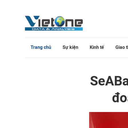
Trang chủ
Sự kiện
Kinh tế
Giao 
SeABa
đo