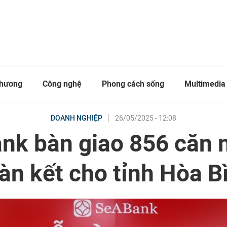
thương
Công nghệ
Phong cách sống
Multimedia
26/05/2025 - 12:08
DOANH NGHIỆP
nk bàn giao 856 căn n
àn kết cho tỉnh Hòa B