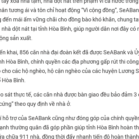
tay xóa nhà tạm, nhà dột nát trên phạm vi cả nước trong
hân tương ái và tôn chỉ hoạt động “Vì cộng đồng”, SeABan
đến mái ấm vững chãi cho đồng bào khó khăn, chung ta
 nhà dột nát tại tỉnh Hòa Bình, giúp người dân nơi đây có
động sản xuất.
iển khai, 856 căn nhà đại đoàn kết đã được SeABank và Ủ
nh Hòa Bình, chính quyền các địa phương gấp rút thi công
ếp cho các hộ nghèo, hộ cận nghèo của các huyện Lương 
 Hòa Bình.
o sát thực tế, các căn nhà được bàn giao đều bảo đảm 3
cứng” theo quy định về nhà ở.
í hỗ trợ của
SeABank
cũng như đóng góp của chính quyề
ạnh thường quân đã góp phần giúp tỉnh Hòa Bình hoàn t
ửa chữa 911 nhà, đồng thời đẩy nhanh tiến độ hoàn thành