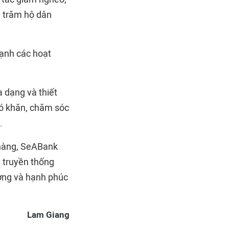
g trăm hộ dân
ạnh các hoạt
 dạng và thiết
hó khăn, chăm sóc
.
n hàng, SeABank
y truyền thống
ượng và hạnh phúc
Lam Giang