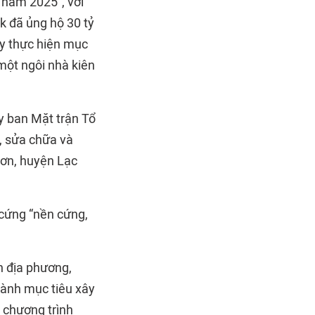
 năm 2025", với
k đã ủng hộ 30 tỷ
y thực hiện mục
 một ngôi nhà kiên
y ban Mặt trận Tổ
, sửa chữa và
Sơn, huyện Lạc
 cứng “nền cứng,
n địa phương,
hành mục tiêu xây
 chương trình