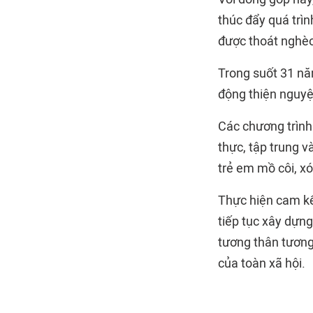
thúc đẩy quá trì
được thoát nghèo
Trong suốt 31 nă
động thiện nguyện
Các chương trình
thực, tập trung v
trẻ em mồ côi, xó
Thực hiện cam kế
tiếp tục xây dựng
tương thân tương
của toàn xã hội.