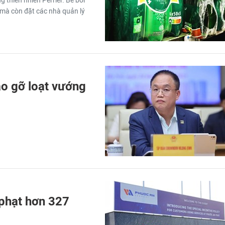
thiên nhiên Perrier. Bê bối
é mà còn đặt các nhà quản lý
o gỡ loạt vướng
 phạt hơn 327