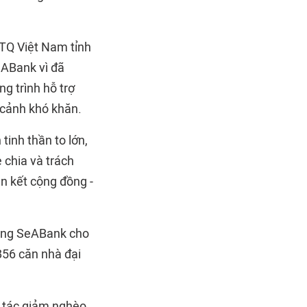
TTQ Việt Nam tỉnh
eABank vì đã
g trình hỗ trợ
 cảnh khó khăn.
inh thần to lớn,
 chia và trách
n kết cộng đồng -
hàng SeABank cho
856 căn nhà đại
 tác giảm nghèo,